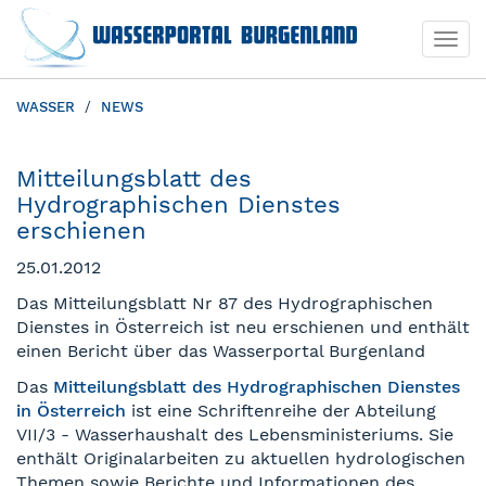
Togg
Togg
navi
navi
WASSER
NEWS
Mitteilungsblatt des
Hydrographischen Dienstes
erschienen
25.01.2012
Das Mitteilungsblatt Nr 87 des Hydrographischen
Dienstes in Österreich ist neu erschienen und enthält
einen Bericht über das Wasserportal Burgenland
Das
Mitteilungsblatt des Hydrographischen Dienstes
in Österreich
ist eine Schriftenreihe der Abteilung
VII/3 - Wasserhaushalt des Lebensministeriums. Sie
enthält Originalarbeiten zu aktuellen hydrologischen
Themen sowie Berichte und Informationen des