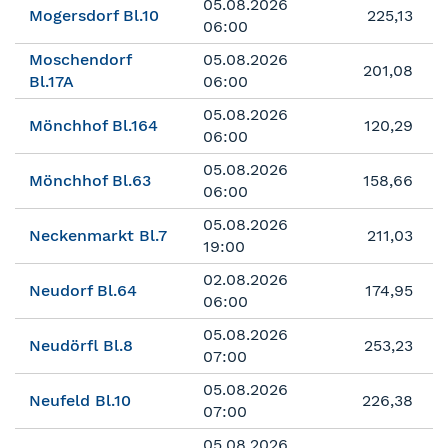
05.08.2026
Mogersdorf Bl.10
225,13
06:00
Moschendorf
05.08.2026
201,08
Bl.17A
06:00
05.08.2026
Mönchhof Bl.164
120,29
06:00
05.08.2026
Mönchhof Bl.63
158,66
06:00
05.08.2026
Neckenmarkt Bl.7
211,03
19:00
02.08.2026
Neudorf Bl.64
174,95
06:00
05.08.2026
Neudörfl Bl.8
253,23
07:00
05.08.2026
Neufeld Bl.10
226,38
07:00
05.08.2026