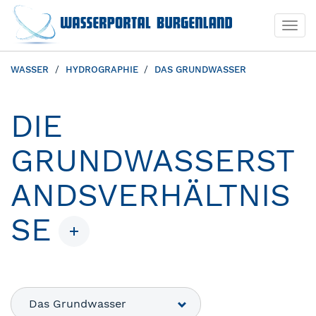
Togg
navi
WASSER
HYDROGRAPHIE
DAS GRUNDWASSER
DIE
GRUNDWASSERST
ANDSVERHÄLTNIS
SE
Das Grundwasser