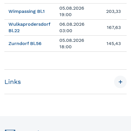
05.08.2026
Wimpassing Bl.1
203,33
19:00
Wulkaprodersdorf
06.08.2026
167,63
Bl.22
03:00
05.08.2026
Zurndorf Bl.56
145,43
18:00
Links