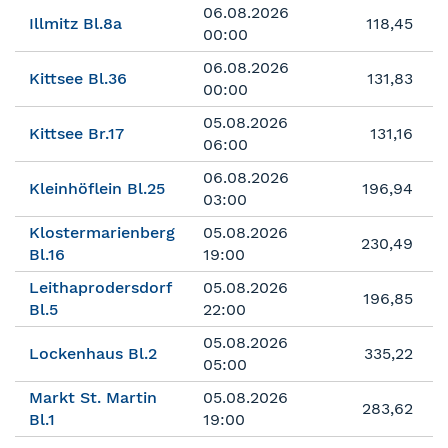
06.08.2026
Illmitz Bl.8a
118,45
00:00
06.08.2026
Kittsee Bl.36
131,83
00:00
05.08.2026
Kittsee Br.17
131,16
06:00
06.08.2026
Kleinhöflein Bl.25
196,94
03:00
Klostermarienberg
05.08.2026
230,49
Bl.16
19:00
Leithaprodersdorf
05.08.2026
196,85
Bl.5
22:00
05.08.2026
Lockenhaus Bl.2
335,22
05:00
Markt St. Martin
05.08.2026
283,62
Bl.1
19:00