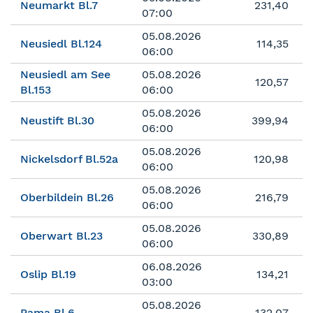
Neumarkt Bl.7
231,40
07:00
05.08.2026
Neusiedl Bl.124
114,35
06:00
Neusiedl am See
05.08.2026
120,57
Bl.153
06:00
05.08.2026
Neustift Bl.30
399,94
06:00
05.08.2026
Nickelsdorf Bl.52a
120,98
06:00
05.08.2026
Oberbildein Bl.26
216,79
06:00
05.08.2026
Oberwart Bl.23
330,89
06:00
06.08.2026
Oslip Bl.19
134,21
03:00
05.08.2026
Pama Bl.6
132,07