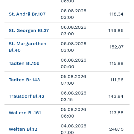
06:00
06.08.2026
St. Andrä Br.107
118,34
03:00
06.08.2026
St. Georgen Bl.37
146,86
03:00
St. Margarethen
06.08.2026
152,87
Bl.40
03:00
06.08.2026
Tadten Bl.156
115,88
00:00
05.08.2026
Tadten Br.143
111,96
07:00
06.08.2026
Trausdorf Bl.42
143,84
03:15
05.08.2026
Wallern Bl.161
113,88
06:00
04.08.2026
Welten Bl.12
248,15
07:00