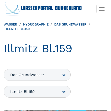
Togg
navi
WASSER
HYDROGRAPHIE
DAS GRUNDWASSER
ILLMITZ BL.159
Illmitz Bl.159
Das Grundwasser
Illmitz Bl.159