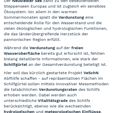
Der
Neusiedler See
zählt zu den bedeutendsten
Steppenseen Europas und ist zugleich ein sensibles
Ökosystem. Vor allem in den warmen
Sommermonaten spielt die
Verdunstung
eine
entscheidende Rolle für den Wasserstand und die
vielen ökologischen und hydrologischen Funktionen,
die das länderübergreifende Herzstück der
pannonischen Region erfüllt.
Während die
Verdunstung
auf der
freien
Wasseroberfläche
bereits gut erforscht ist, fehlten
bislang detaillierte Informationen, wie stark der
Schilfgürtel
an der Gesamtverdunstung beteiligt ist.
Hier soll das kürzlich gestartete Projekt
VeSchN
Abfhilfe schaffen - auf repräsentativen Flächen im
Schilfgürtel sollen mittels innovativer Messmethoden
die tatsächlichen
Verdunstungsraten
des Schilfs
erhoben werden. Dabei werden auch
unterschiedliche
Vitalitätsgrade
des Schilfs
berücksichtigt, ebenso wie die wechselnden
hydrologischen
und
meteorologischen Einflüsse
.